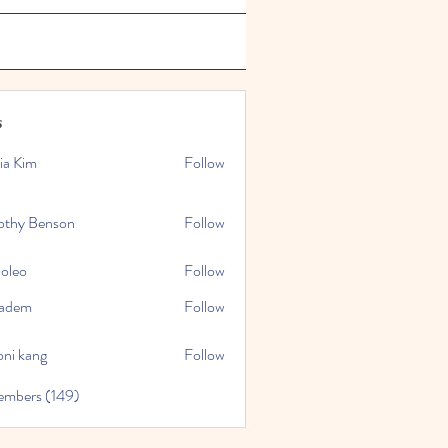
s
ia Kim
Follow
othy Benson
Follow
ioleo
Follow
kadem
Follow
oni kang
Follow
embers (149)