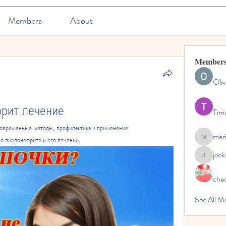
Members
About
Member
Oliv
рит лечение
Tim
овременные методы, профилактика и применение 
mar
о пиелонефрите и его лечении.
marioleo
jec
jeckadem
che
See All M