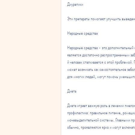
Диуретики
Эти препараты помогают улучшить выведени
Народные средства
Народные средства - это дополнительный 
является достаточно распространенным з
й человек сталкивается с этой проблемой.
может возникать как самостоятельное забо
для многих людей, могут помочь уменьшит
Диета
Диета играет важную роль в лечении пиелон
профилактика: правильное питание, ромашка, 
мочевыделительной системы. Главными при
обычно, проявляются ярко и могут включат