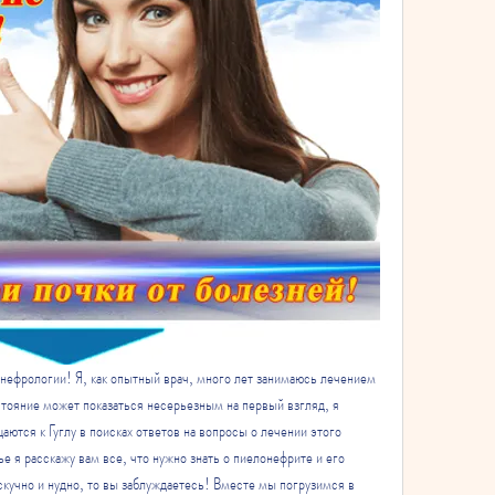
нефрологии! Я, как опытный врач, много лет занимаюсь лечением 
тояние может показаться несерьезным на первый взгляд, я 
аются к Гуглу в поисках ответов на вопросы о лечении этого 
ье я расскажу вам все, что нужно знать о пиелонефрите и его 
скучно и нудно, то вы заблуждаетесь! Вместе мы погрузимся в 