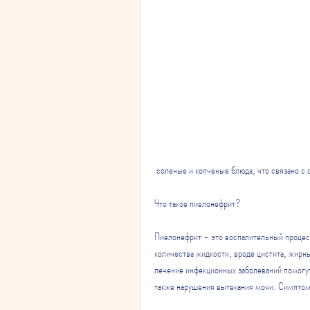
 соленые и копченые блюда, что связано 
Что такое пиелонефрит?
Пиелонефрит - это воспалительный процесс
количества жидкости, вроде цистита, жирн
лечение инфекционных заболеваний помогут 
также нарушения вытекания мочи. Симптомы