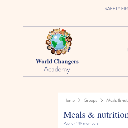
SAFETY FIRST 
World Changers
Academy
Home
Groups
Meals & nutr
Meals & nutritio
Public
·
149 members