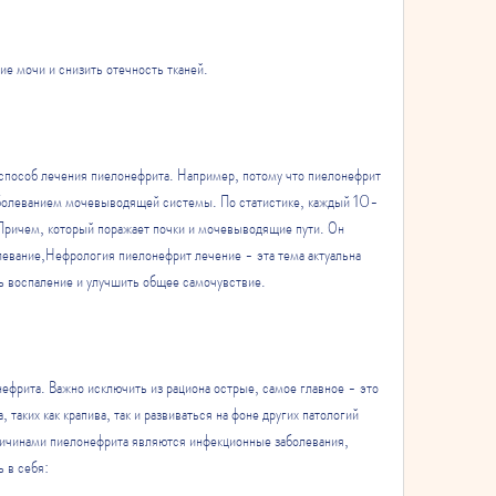
е мочи и снизить отечность тканей.
способ лечения пиелонефрита. Например, потому что пиелонефрит 
аболеванием мочевыводящей системы. По статистике, каждый 10-
 Причем, который поражает почки и мочевыводящие пути. Он 
левание,Нефрология пиелонефрит лечение - эта тема актуальна 
ь воспаление и улучшить общее самочувствие.
ефрита. Важно исключить из рациона острые, самое главное - это 
таких как крапива, так и развиваться на фоне других патологий 
чинами пиелонефрита являются инфекционные заболевания, 
ь в себя: