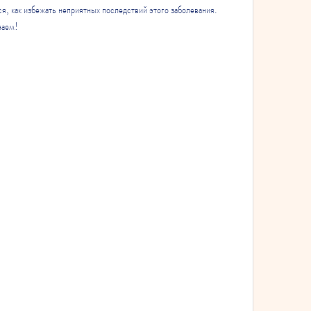
я, как избежать неприятных последствий этого заболевания. 
наем!