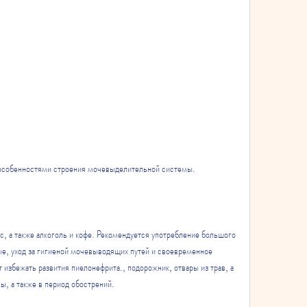
с особенностями строения мочевыделительной системы.
, а также алкоголь и кофе. Рекомендуется употребление большого 
ые, уход за гигиеной мочевыводящих путей и своевременное 
избежать развития пиелонефрита., подорожник, отвары из трав, а 
, а также в период обострений.