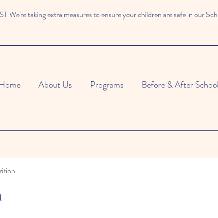
We're taking extra measures to ensure your children are safe in our Sch
Home
About Us
Programs
Before & After Schoo
ition
n