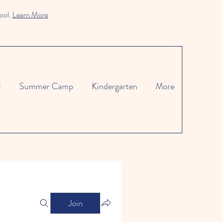
ool.
Learn More
l
Summer Camp
Kindergarten
More
Join