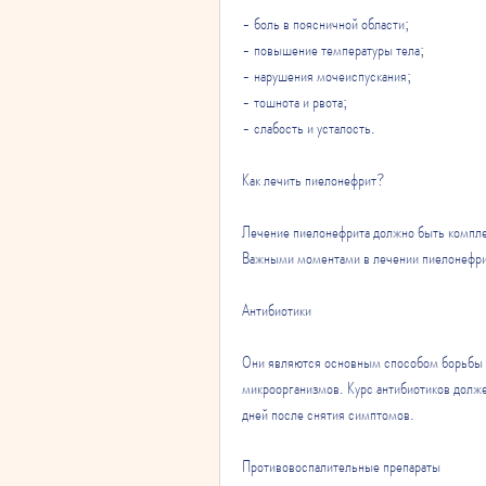
- боль в поясничной области;
- повышение температуры тела;
- нарушения мочеиспускания;
- тошнота и рвота;
- слабость и усталость.
Как лечить пиелонефрит?
Лечение пиелонефрита должно быть комплек
Важными моментами в лечении пиелонефри
Антибиотики
Они являются основным способом борьбы с 
микроорганизмов. Курс антибиотиков долже
дней после снятия симптомов.
Противовоспалительные препараты