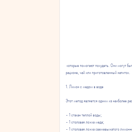
 которые помогают похудеть. Они могут быть использованы в качестве дополнительных ингредиентов в 
рационе, чай или приготовленный напиток.
1. Лимон с медом в воде
Этот метод является одним из наиболее ра
- 1 стакан теплой воды;
- 1 столовая ложка меда;
- 1 столовая ложка свежевыжатого лимонно