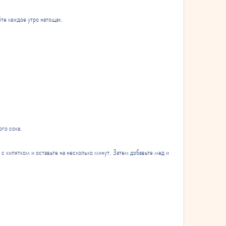
те каждое утро натощак.
го сока.
 с кипятком и оставьте на несколько минут. Затем добавьте мед и 