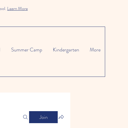
ool.
Learn More
l
Summer Camp
Kindergarten
More
Join