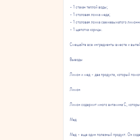
- 1 стакан теплой воды;
- 1 столовая ложка меда;
- 1 столовая ложка свежевыжатого лимонно
- 1 щепотка корицы.
Смешайте все ингредиенты вместе и выпей
Выводы
Лимон и мед - два продукта, который помо
Лимон
Лимон содержит много витамина С, который
Мед
Мед - еще один полезный продукт. Он соде