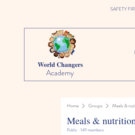
SAFETY FIRST 
World Changers
Academy
Home
Groups
Meals & nutr
Meals & nutritio
Public
·
149 members