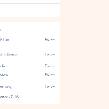
s
ia Kim
Follow
othy Benson
Follow
ioleo
Follow
kadem
Follow
oni kang
Follow
embers (149)