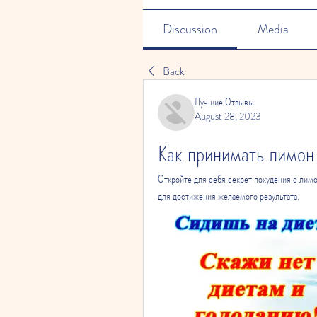
Discussion
Media
Back
Лучшие Отзывы
August 28, 2023
Как принимать лимон
Откройте для себя секрет похудения с лимо
для достижения желаемого результата.