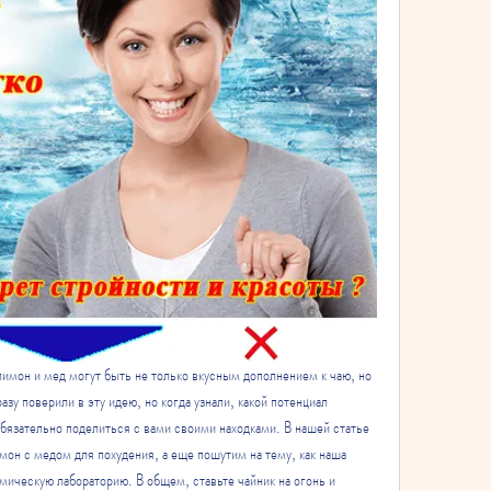
имон и мед могут быть не только вкусным дополнением к чаю, но 
у поверили в эту идею, но когда узнали, какой потенциал 
обязательно поделиться с вами своими находками. В нашей статье 
он с медом для похудения, а еще пошутим на тему, как наша 
мическую лабораторию. В общем, ставьте чайник на огонь и 