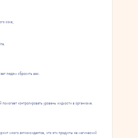
го сока;
те.
гает людям сбросить вес.
 помогает контролировать уровень жидкости в организме.
ржит много антиоксидантов, что эти продукты не магический 