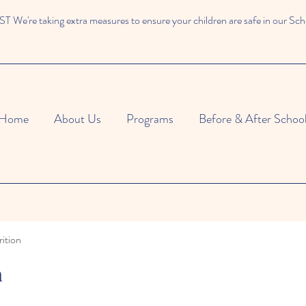
We're taking extra measures to ensure your children are safe in our Sch
Home
About Us
Programs
Before & After Schoo
ition
n