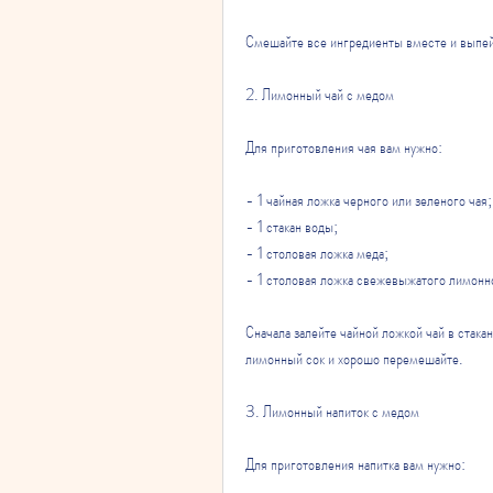
Смешайте все ингредиенты вместе и выпей
2. Лимонный чай с медом
Для приготовления чая вам нужно:
- 1 чайная ложка черного или зеленого чая;
- 1 стакан воды;
- 1 столовая ложка меда;
- 1 столовая ложка свежевыжатого лимонно
Сначала залейте чайной ложкой чай в стакан
лимонный сок и хорошо перемешайте.
3. Лимонный напиток с медом
Для приготовления напитка вам нужно: