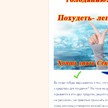
Вы когда-нибудь задумывались о том, что л
и средством для похудения? Мы тоже не сраз
скрывается в этих двух продуктах, решили 
мы расскажем, как правильно принимать лим
жизнь потихоньку становится похожей на хи