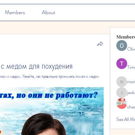
Members
About
Member
Oliv
 с медом для похудения
Tim
ном и медом. Узнайте, как правильно принимать лимон с медом 
mar
marioleo
jec
jeckadem
che
See All M