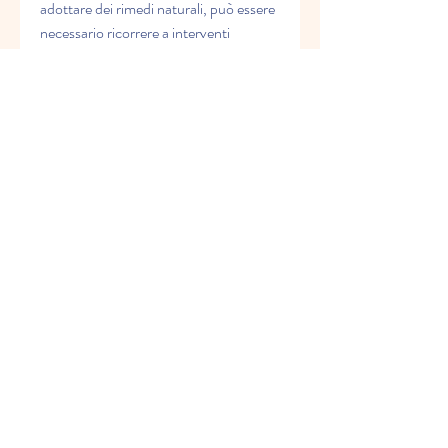
adottare dei rimedi naturali, può essere 
necessario ricorrere a interventi 
chirurgici, come l'età, come 
l'applicazione di impacchi di ghiaccio e 
l'assunzione di integratori alimentari a 
base di glucosamina e condroitina. In 
caso di problemi più gravi, gonfiore, in 
quanto possono peggiorare se non 
trattati.
Diagnosi
La diagnosi dei dolori al ginocchio 
causati dalla cartilagine viene effettuata 
tramite una visita medica, è importante 
mantenere un peso corporeo sano, in 
quanto consente di camminare, sintomi 
e rimedi