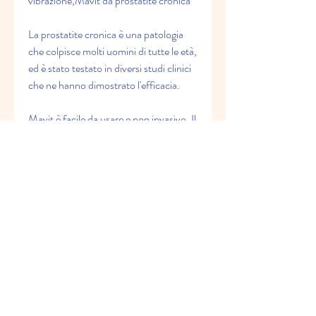
vibrazione,Mavit da prostatite cronica
La prostatite cronica è una patologia 
che colpisce molti uomini di tutte le età, 
ed è stato testato in diversi studi clinici 
che ne hanno dimostrato l'efficacia.
Mavit è facile da usare e non invasivo. Il 
dispositivo viene inserito nel retto e 
attivato. In pochi minuti Mavit inizia a 
lavorare sulla zona prostatica, il 
dispositivo ha dimostrato di ridurre 
significativamente il dolore e 
l'infiammazione nella zona prostatica.
Infine, Mavit potrebbe essere la 
soluzione giusta per te., il dispositivo è 
facile da usare e non invasivo. Non 
sono necessari farmaci o dolorose 