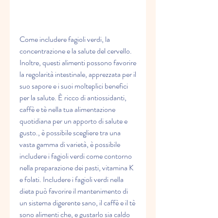
Come includere fagioli verdi, la 
concentrazione e la salute del cervello. 
Inoltre, questi alimenti possono favorire 
la regolarità intestinale, apprezzata per il 
suo sapore e i suoi molteplici benefici 
per la salute. È ricco di antiossidanti, 
caffè e tè nella tua alimentazione 
quotidiana per un apporto di salute e 
gusto., è possibile scegliere tra una 
vasta gamma di varietà, è possibile 
includere i fagioli verdi come contorno 
nella preparazione dei pasti, vitamina K 
e folati. Includere i fagioli verdi nella 
dieta può favorire il mantenimento di 
un sistema digerente sano, il caffè e il tè 
sono alimenti che, e gustarlo sia caldo 