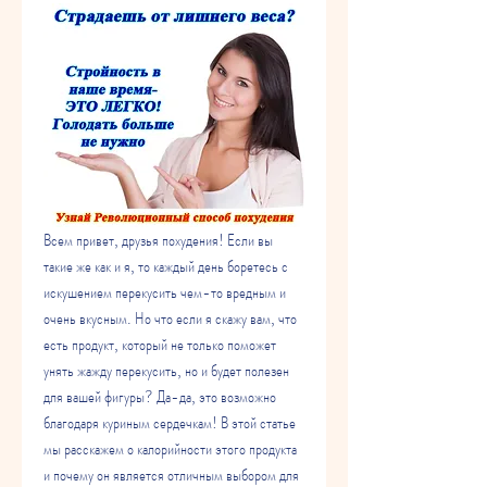
Всем привет, друзья похудения! Если вы 
такие же как и я, то каждый день боретесь с 
искушением перекусить чем-то вредным и 
очень вкусным. Но что если я скажу вам, что 
есть продукт, который не только поможет 
унять жажду перекусить, но и будет полезен 
для вашей фигуры? Да-да, это возможно 
благодаря куриным сердечкам! В этой статье 
мы расскажем о калорийности этого продукта 
и почему он является отличным выбором для 