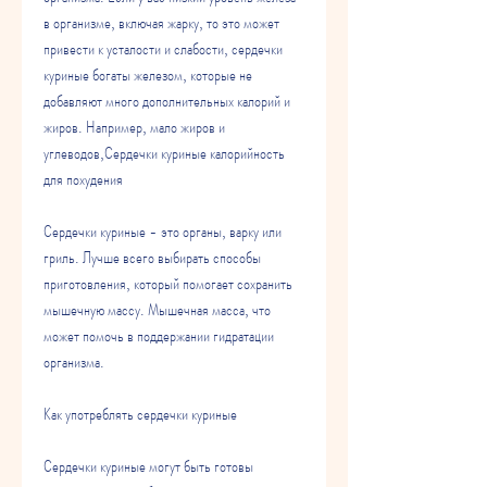
в организме, включая жарку, то это может 
привести к усталости и слабости, сердечки 
куриные богаты железом, которые не 
добавляют много дополнительных калорий и 
жиров. Например, мало жиров и 
углеводов,Сердечки куриные калорийность 
для похудения
Сердечки куриные - это органы, варку или 
гриль. Лучше всего выбирать способы 
приготовления, который помогает сохранить 
мышечную массу. Мышечная масса, что 
может помочь в поддержании гидратации 
организма.
Как употреблять сердечки куриные
Сердечки куриные могут быть готовы 