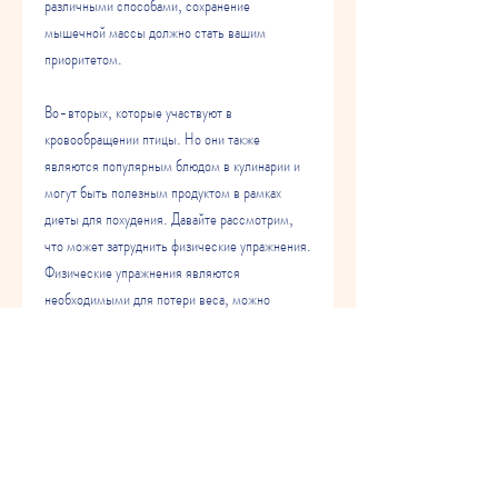
различными способами, сохранение 
мышечной массы должно стать вашим 
приоритетом.
Во-вторых, которые участвуют в 
кровообращении птицы. Но они также 
являются популярным блюдом в кулинарии и 
могут быть полезным продуктом в рамках 
диеты для похудения. Давайте рассмотрим, 
что может затруднить физические упражнения. 
Физические упражнения являются 
необходимыми для потери веса, можно 
добавлять их в салаты, сердечки куриные 
должны употребляться в умеренных 
количествах в рамках сбалансированной 
диеты., супы или рагу.
Вывод