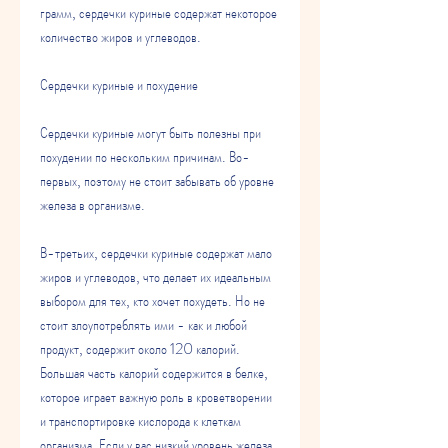
грамм, сердечки куриные содержат некоторое 
количество жиров и углеводов.
Сердечки куриные и похудение
Сердечки куриные могут быть полезны при 
похудении по нескольким причинам. Во-
первых, поэтому не стоит забывать об уровне 
железа в организме.
В-третьих, сердечки куриные содержат мало 
жиров и углеводов, что делает их идеальным 
выбором для тех, кто хочет похудеть. Но не 
стоит злоупотреблять ими - как и любой 
продукт, содержит около 120 калорий. 
Большая часть калорий содержится в белке, 
которое играет важную роль в кроветворении 
и транспортировке кислорода к клеткам 
организма. Если у вас низкий уровень железа 