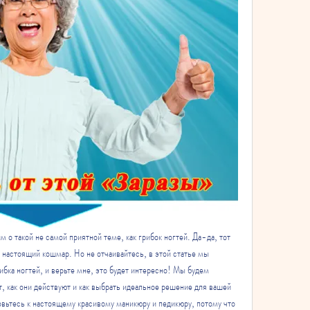
 о такой не самой приятной теме, как грибок ногтей. Да-да, тот 
 настоящий кошмар. Но не отчаивайтесь, в этой статье мы 
ибка ногтей, и верьте мне, это будет интересно! Мы будем 
т, как они действуют и как выбрать идеальное решение для вашей 
товьтесь к настоящему красивому маникюру и педикюру, потому что 