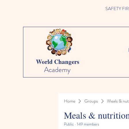
SAFETY FIRST 
World Changers
Academy
Home
Groups
Meals & nutr
Meals & nutritio
Public
·
149 members