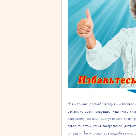
Всем привет, друзья! Сегодня мы поговорим
самый, который превращает наши ноготки в
расскажем, как вам помогут лекарства от гр
говорить о том, какие лекарства существую
ситуации. Так что садитесь поудобнее и го