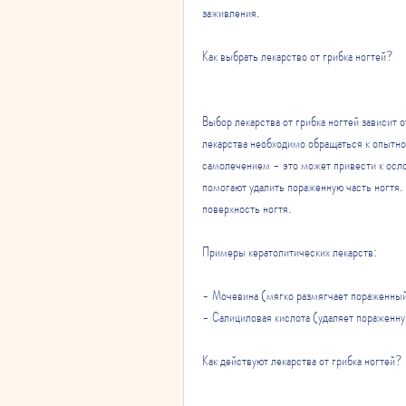
заживления.
Как выбрать лекарство от грибка ногтей?
Выбор лекарства от грибка ногтей зависит 
лекарства необходимо обращаться к опытно
самолечением - это может привести к осло
помогают удалить пораженную часть ногтя. 
поверхность ногтя.
Примеры кератолитических лекарств:
- Мочевина (мягко размягчает пораженный
- Салициловая кислота (удаляет пораженну
Как действуют лекарства от грибка ногтей?