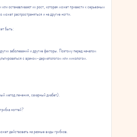
 или останавливают их рост, которая может привести к серьезным 
о может распространяться и на другие ногти. 
ет быть:
ругих заболеваний и другие факторы. Поэтому перед началом 
сультироваться с врачом-дерматологом или микологом.
ный метод лечения, сахарный диабет).
 грибка ногтей?
может действовать на разные виды грибков.