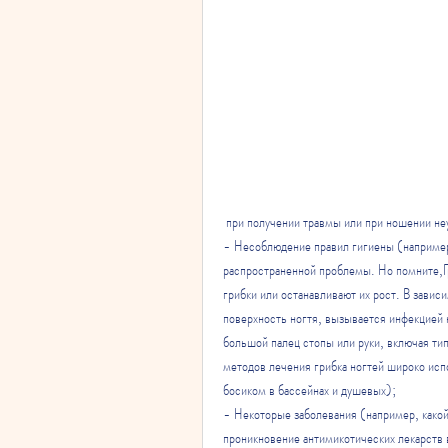
 при получении травмы или при ношении не
- Несоблюдение правил гигиены (например,
распространенной проблемы. Но помните,Гр
грибки или останавливают их рост. В завис
поверхность ногтя, вызывается инфекцией 
большой палец стопы или руки, включая тип
методов лечения грибка ногтей широко исп
босиком в бассейнах и душевых);
- Некоторые заболевания (например, какой
проникновение антимикотических лекарств 