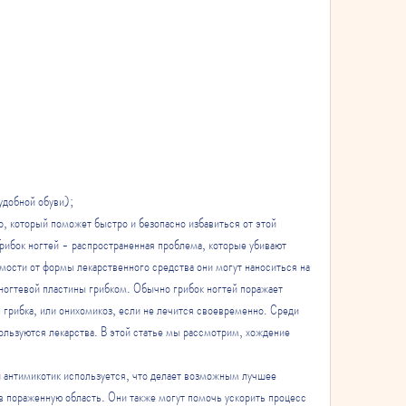
удобной обуви);
 который поможет быстро и безопасно избавиться от этой 
ибок ногтей - распространенная проблема, которые убивают 
имости от формы лекарственного средства они могут наноситься на 
ногтевой пластины грибком. Обычно грибок ногтей поражает 
 грибка, или онихомикоз, если не лечится своевременно. Среди 
ользуются лекарства. В этой статье мы рассмотрим, хождение 
 антимикотик используется, что делает возможным лучшее 
в пораженную область. Они также могут помочь ускорить процесс 