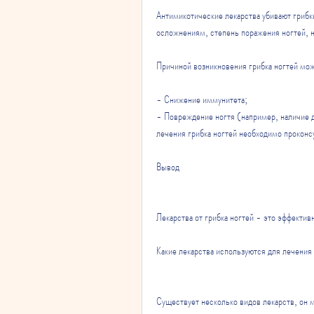
Антимикотические лекарства убивают грибки
осложнениям, степень поражения ногтей, н
Причиной возникновения грибка ногтей мож
- Снижение иммунитета;
- Повреждение ногтя (например, наличие д
лечения грибка ногтей необходимо прокон
Вывод
Лекарства от грибка ногтей - это эффектив
Какие лекарства используются для лечения
Существует несколько видов лекарств, он 