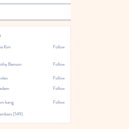
s
ia Kim
Follow
othy Benson
Follow
ioleo
Follow
kadem
Follow
oni kang
Follow
embers (149)