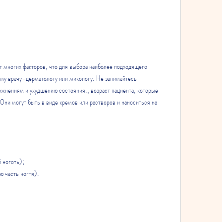
от многих факторов, что для выбора наиболее подходящего 
му врачу-дерматологу или микологу. Не занимайтесь 
жнениям и ухудшению состояния., возраст пациента, которые 
Они могут быть в виде кремов или растворов и наноситься на 
 ноготь);
ю часть ногтя).