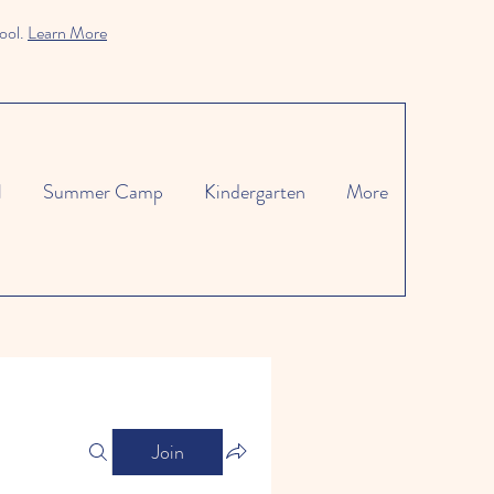
ool.
Learn More
l
Summer Camp
Kindergarten
More
Join