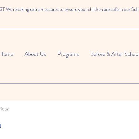
We're taking extra measures to ensure your children are safe in our Sch
Home
About Us
Programs
Before & After Schoo
ition
n