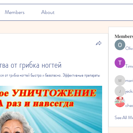
Members
About
Member
Oliv
тва от грибка ногтей
Tim
ься от грибка ногтей быстро и безопасно. Эффективные препараты 
mar
marioleo
jec
jeckadem
che
See All M