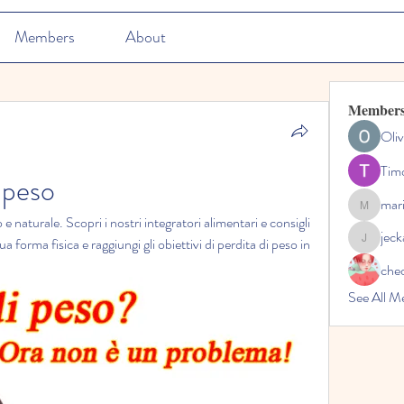
Members
About
Member
Oliv
Tim
 peso
mar
marioleo
naturale. Scopri i nostri integratori alimentari e consigli 
jec
a forma fisica e raggiungi gli obiettivi di perdita di peso in 
jeckadem
che
See All M