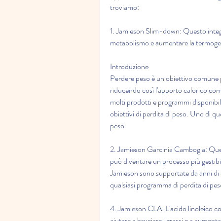
troviamo:
1. Jamieson Slim-down: Questo integra
metabolismo e aumentare la termoge
Introduzione
Perdere peso è un obiettivo comune pe
riducendo così l'apporto calorico comp
molti prodotti e programmi disponibili
obiettivi di perdita di peso. Uno di que
peso.
2. Jamieson Garcinia Cambogia: Quest
può diventare un processo più gestibile 
Jamieson sono supportate da anni di esp
qualsiasi programma di perdita di peso
4. Jamieson CLA: L'acido linoleico c
aiutare a bruciare i grassi e a aumen