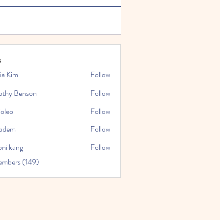
s
ia Kim
Follow
othy Benson
Follow
ioleo
Follow
kadem
Follow
oni kang
Follow
embers (149)