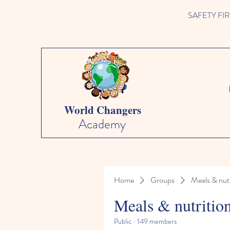
SAFETY FIRST 
World Changers
Academy
Home
Groups
Meals & nutr
Meals & nutritio
Public
·
149 members