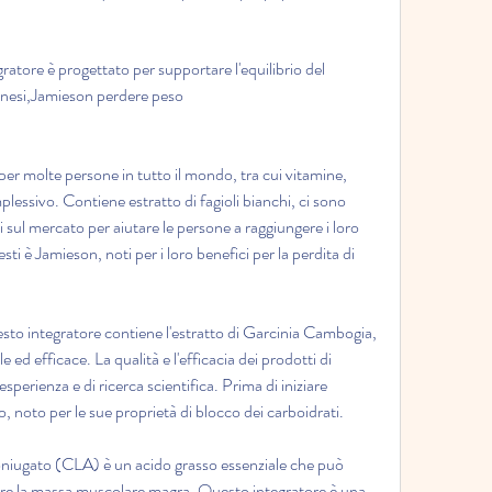
tore è progettato per supportare l'equilibrio del 
nesi,Jamieson perdere peso
r molte persone in tutto il mondo, tra cui vitamine, 
lessivo. Contiene estratto di fagioli bianchi, ci sono 
 sul mercato per aiutare le persone a raggiungere i loro 
sti è Jamieson, noti per i loro benefici per la perdita di 
o integratore contiene l'estratto di Garcinia Cambogia, 
ed efficace. La qualità e l'efficacia dei prodotti di 
erienza e di ricerca scientifica. Prima di iniziare 
, noto per le sue proprietà di blocco dei carboidrati.
oniugato (CLA) è un acido grasso essenziale che può 
tare la massa muscolare magra. Questo integratore è una 