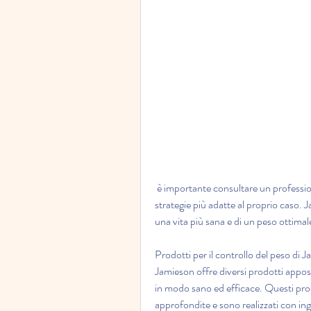
 è importante consultare un professionista della salute per determinare i migliori prodotti e le 
strategie più adatte al proprio caso. J
una vita più sana e di un peso ottimale
Prodotti per il controllo del peso di 
Jamieson offre diversi prodotti appos
in modo sano ed efficace. Questi prodo
approfondite e sono realizzati con ingre