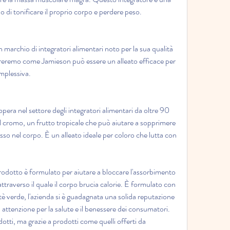
 di tonificare il proprio corpo e perdere peso.
marchio di integratori alimentari noto per la sua qualità 
loreremo come Jamieson può essere un alleato efficace per 
omplessiva.
ra nel settore degli integratori alimentari da oltre 90 
il cromo, un frutto tropicale che può aiutare a sopprimere 
sso nel corpo. È un alleato ideale per coloro che lutta con 
dotto è formulato per aiutare a bloccare l'assorbimento 
attraverso il quale il corpo brucia calorie. È formulato con 
 tè verde, l'azienda si è guadagnata una solida reputazione 
a attenzione per la salute e il benessere dei consumatori. 
ti, ma grazie a prodotti come quelli offerti da 