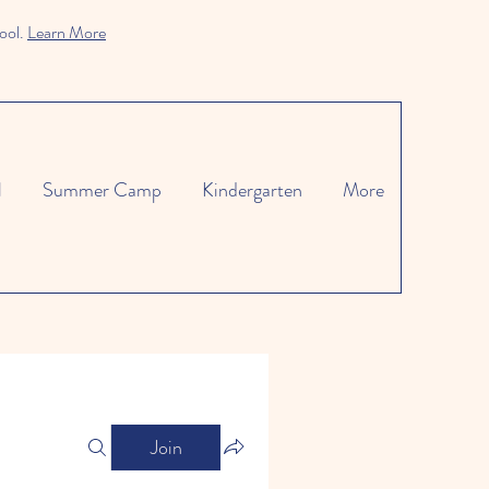
ool.
Learn More
l
Summer Camp
Kindergarten
More
Join