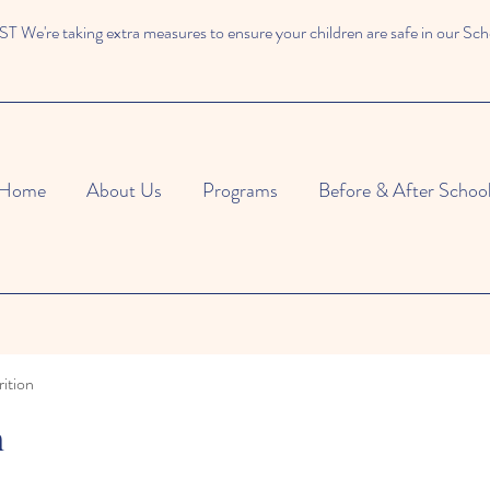
We're taking extra measures to ensure your children are safe in our Sch
Home
About Us
Programs
Before & After Schoo
ition
n