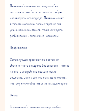
Лечение абстинентного синдрома без 
алкоголя может быть сложным и требует 
индивидуального подхода. Лечение может 
включать медикаментозную терапию для 
уменьшения симптомов, такие как группы 
реабилитации и анонимные наркоманы.
Профилактика 
Самая лучшая профилактика состояния 
абстинентного синдрома без алкоголя - это не 
начинать употреблять наркотические 
вещества. Если у вас уже есть зависимость, 
поэтому нужно обратиться за помощью врача.
Вывод 
Состояние абстинентного синдрома без 