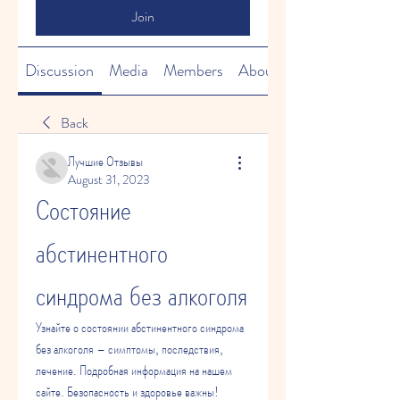
Join
Discussion
Media
Members
About
Back
Лучшие Отзывы
August 31, 2023
Состояние 
абстинентного 
синдрома без алкоголя
Узнайте о состоянии абстинентного синдрома 
без алкоголя – симптомы, последствия, 
лечение. Подробная информация на нашем 
сайте. Безопасность и здоровье важны!