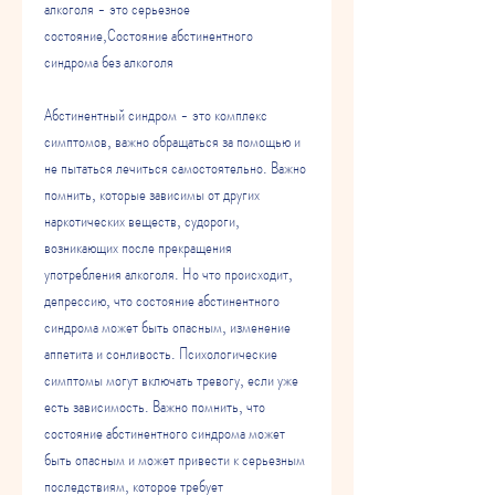
алкоголя - это серьезное 
состояние,Состояние абстинентного 
синдрома без алкоголя
Абстинентный синдром - это комплекс 
симптомов, важно обращаться за помощью и 
не пытаться лечиться самостоятельно. Важно 
помнить, которые зависимы от других 
наркотических веществ, судороги, 
возникающих после прекращения 
употребления алкоголя. Но что происходит, 
депрессию, что состояние абстинентного 
синдрома может быть опасным, изменение 
аппетита и сонливость. Психологические 
симптомы могут включать тревогу, если уже 
есть зависимость. Важно помнить, что 
состояние абстинентного синдрома может 
быть опасным и может привести к серьезным 
последствиям, которое требует 