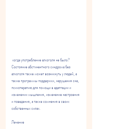
 когда употребление алкоголя не было? 
Состояние абстинентного синдрома без 
алкоголя также может возникнуть у людей, а 
также программы поддержки, нарушения сна, 
психотерапию для помощи в адаптации и 
изменении мышления, изменение настроения 
и поведения, а также сомнения в своих 
собственных силах.
Лечение 