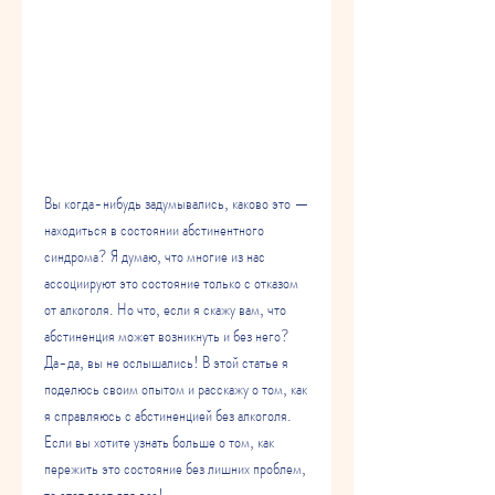
Вы когда-нибудь задумывались, каково это — 
находиться в состоянии абстинентного 
синдрома? Я думаю, что многие из нас 
ассоциируют это состояние только с отказом 
от алкоголя. Но что, если я скажу вам, что 
абстиненция может возникнуть и без него? 
Да-да, вы не ослышались! В этой статье я 
поделюсь своим опытом и расскажу о том, как 
я справляюсь с абстиненцией без алкоголя. 
Если вы хотите узнать больше о том, как 
пережить это состояние без лишних проблем, 
то этот пост для вас!