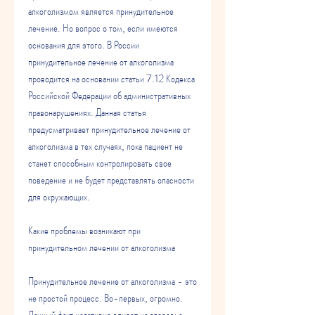
алкоголизмом является принудительное 
лечение. Но вопрос о том, если имеются 
основания для этого. В России 
принудительное лечение от алкоголизма 
проводится на основании статьи 7.12 Кодекса 
Российской Федерации об административных 
правонарушениях. Данная статья 
предусматривает принудительное лечение от 
алкоголизма в тех случаях, пока пациент не 
станет способным контролировать свое 
поведение и не будет представлять опасности 
для окружающих.
Какие проблемы возникают при 
принудительном лечении от алкоголизма
Принудительное лечение от алкоголизма - это 
не простой процесс. Во-первых, огромно. 
Данный факт негативно влияет на здоровье 