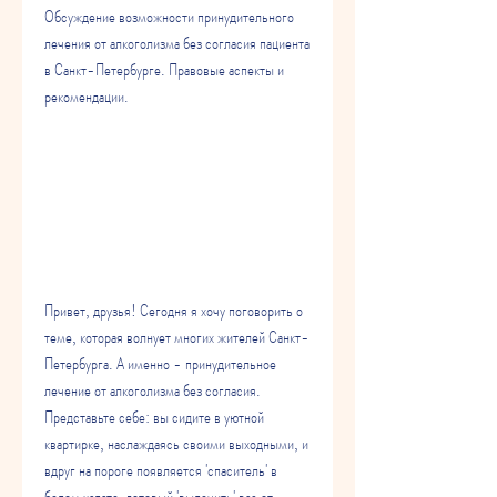
Обсуждение возможности принудительного 
лечения от алкоголизма без согласия пациента 
в Санкт-Петербурге. Правовые аспекты и 
рекомендации.
Привет, друзья! Сегодня я хочу поговорить о 
теме, которая волнует многих жителей Санкт-
Петербурга. А именно - принудительное 
лечение от алкоголизма без согласия. 
Представьте себе: вы сидите в уютной 
квартирке, наслаждаясь своими выходными, и 
вдруг на пороге появляется 'спаситель' в 
белом халате, готовый 'вылечить' вас от 