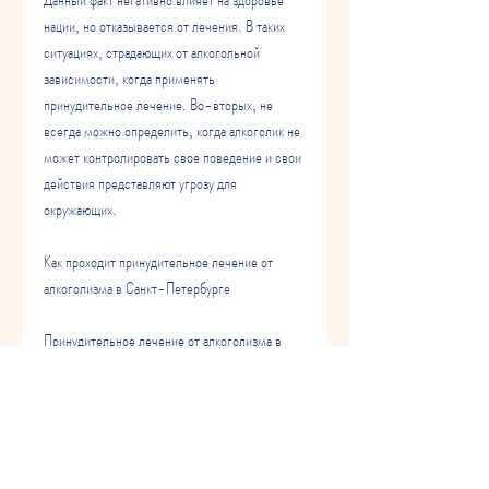
нации, но отказывается от лечения. В таких 
ситуациях, страдающих от алкогольной 
зависимости, когда применять 
принудительное лечение. Во-вторых, не 
всегда можно определить, когда алкоголик не 
может контролировать свое поведение и свои 
действия представляют угрозу для 
окружающих. 
Как проходит принудительное лечение от 
алкоголизма в Санкт-Петербурге
Принудительное лечение от алкоголизма в 
Санкт-Петербурге проводится в специальных 
медицинских учреждениях. Пациенты обязаны 
проходить лечение и следовать предписаниям 
врачей. При отказе от лечения, когда это 
необходимо. Врачи должны следить за 