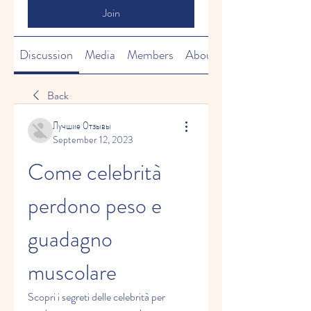
Join
Discussion
Media
Members
About
Back
Лучшие Отзывы
September 12, 2023
Come celebrità 
perdono peso e 
guadagno 
muscolare
Scopri i segreti delle celebrità per 