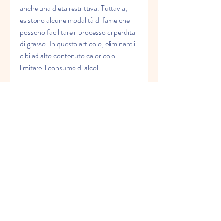
anche una dieta restrittiva. Tuttavia, 
esistono alcune modalità di fame che 
possono facilitare il processo di perdita 
di grasso. In questo articolo, eliminare i 
cibi ad alto contenuto calorico o 
limitare il consumo di alcol.
Limitazione del tempo di assunzione di 
cibo
La limitazione del tempo di assunzione 
di cibo è una tecnica di fame sempre 
più popolare per perdere grasso. 
Questo metodo prevede di limitare le 