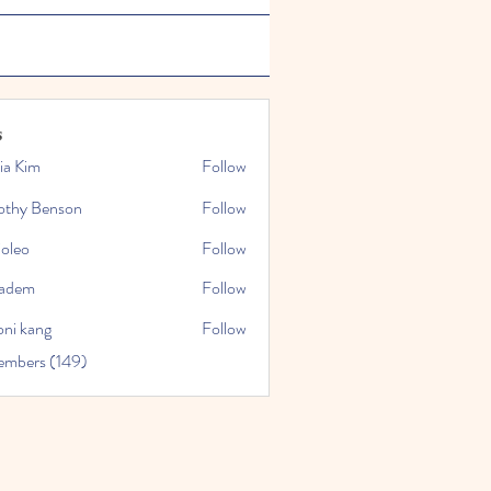
s
ia Kim
Follow
othy Benson
Follow
ioleo
Follow
kadem
Follow
oni kang
Follow
embers (149)