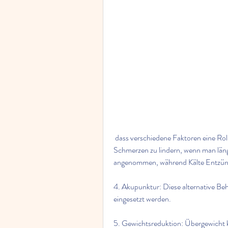
 dass verschiedene Faktoren eine Rolle spielen. Dazu gehören Alter, genetische Veranlagung, 
Schmerzen zu lindern, wenn man länger
angenommen, während Kälte Entzün
4. Akupunktur: Diese alternative B
eingesetzt werden.
5. Gewichtsreduktion: Übergewicht k