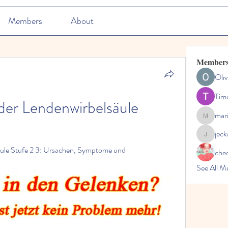
Members
About
Member
Oliv
Tim
er Lendenwirbelsäule 
mar
marioleo
jec
jeckadem
ule Stufe 2 3: Ursachen, Symptome und 
che
See All M