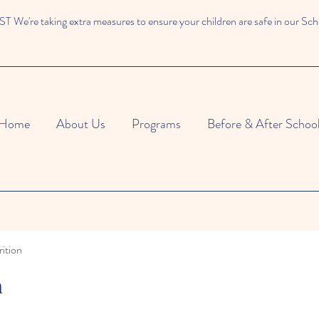
We're taking extra measures to ensure your children are safe in our Sch
Home
About Us
Programs
Before & After Schoo
ition
n