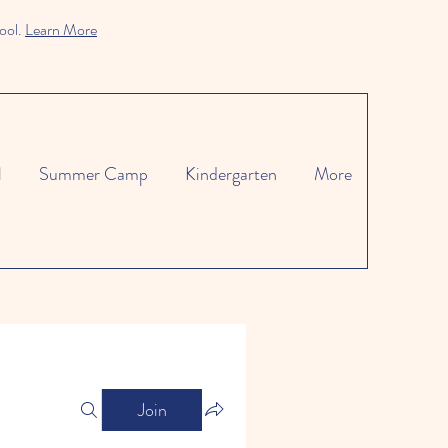
ool.
Learn More
l
Summer Camp
Kindergarten
More
Join