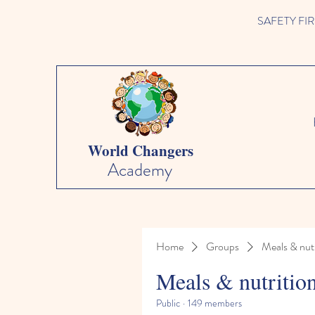
SAFETY FIRST 
World Changers
Academy
Home
Groups
Meals & nutr
Meals & nutritio
Public
·
149 members