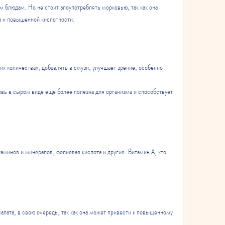
м блюдам. Но не стоит злоупотреблять морковью, так как она 
а и повышенной кислотности.
х количествах, добавлять в смузи, улучшает зрение, особенно 
вь в сыром виде еще более полезна для организма и способствует 
минов и минералов, фолиевая кислота и другие. Витамин А, кто 
лата, в свою очередь, так как она может привести к повышенному 