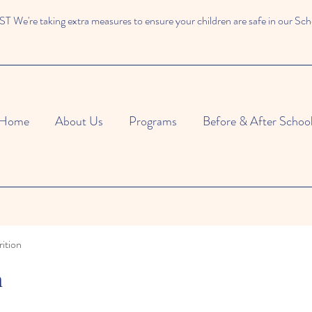
We're taking extra measures to ensure your children are safe in our Sch
Home
About Us
Programs
Before & After Schoo
ition
n