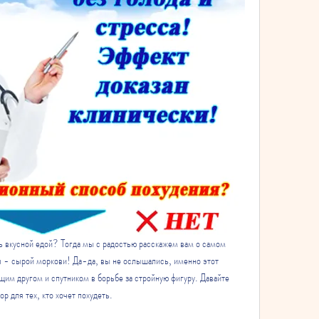
ь вкусной едой? Тогда мы с радостью расскажем вам о самом 
я - сырой моркови! Да-да, вы не ослышались, именно этот 
им другом и спутником в борьбе за стройную фигуру. Давайте 
 для тех, кто хочет похудеть.