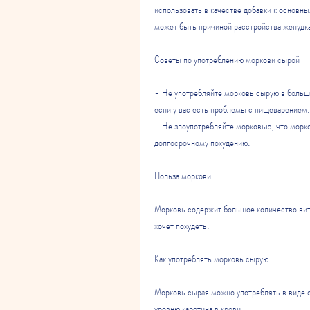
использовать в качестве добавки к основны
может быть причиной расстройства желудк
Советы по употреблению моркови сырой
- Не употребляйте морковь сырую в больши
если у вас есть проблемы с пищеварением.
- Не злоупотребляйте морковью, что морко
долгосрочному похудению.
Польза моркови
Морковь содержит большое количество вита
хочет похудеть.
Как употреблять морковь сырую
Морковь сырая можно употреблять в виде са
уровню каротина в крови.