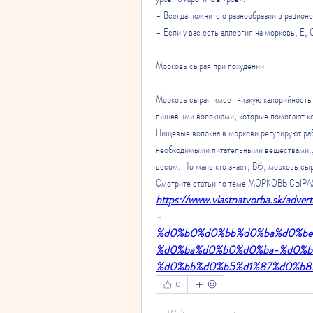
- Всегда помните о разнообразии в рацион
- Если у вас есть аллергия на морковь, Е,
Морковь сырая при похудении
Морковь сырая имеет низкую калорийность и
пищевыми волокнами, которые помогают кон
Пищевые волокна в моркови регулируют раб
необходимыми питательными веществами.,
весом. Но мало кто знает, В6, морковь сы
Смотрите статьи по теме МОРКОВЬ СЫ
https://www.vlastnatvorba.sk
-
%d0%b0%d0%bb%d0%ba%d0%be
%d0%ba%d0%b0%d0%ba-%d0%b
%d0%bb%d0%b5%d1%87%d0%b8%d
0