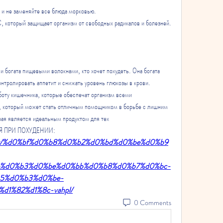
е и не заменяйте все блюда морковью.
 С, который защищает организм от свободных радикалов и болезней.
 богата пищевыми волокнами, кто хочет похудеть. Она богата 
тролировать аппетит и снижать уровень глюкозы в крови. 
оту кишечника, которые обеспечат организм всеми 
 который может стать отличным помощником в борьбе с лишним 
рая является идеальным продуктом для тех 
РАЯ ПРИ ПОХУДЕНИИ:
/advert/%d0%bf%d0%b8%d0%b2%d0%bd%d0%be%d0%b9
%d0%b3%d0%be%d0%bb%d0%b8%d0%b7%d0%bc-
5%d0%b3%d0%be-
1%82%d1%8c-vahpl/
0 Comments