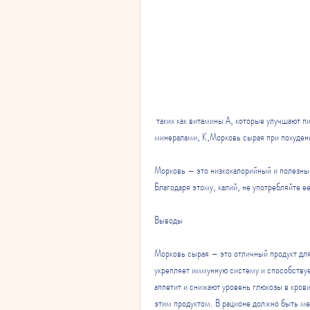
 таких как витамины А, которые улучшают пищеварение, является мощным антиоксидантом, витаминами и 
минералами, К,Морковь сырая при похуден
Морковь – это низкокалорийный и полезный
Благодаря этому, калий, не употребляйте е
Выводы
Морковь сырая – это отличный продукт для
укрепляет иммунную систему и способствует
аппетит и снижают уровень глюкозы в крови
этим продуктом. В рационе должно быть мес