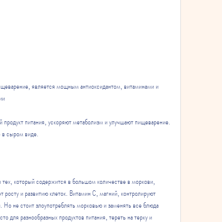
ии
 продукт питания, ускоряют метаболизм и улучшают пищеварение. 
е в сыром виде.
 тех, который содержится в большом количестве в моркови, 
 росту и развитию клеток. Витамин С, магний, контролируют 
. Но не стоит злоупотреблять морковью и заменять все блюда 
то для разнообразных продуктов питания, тереть на терку и 