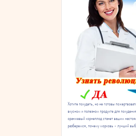
Хотите похудеть, но не готовы пожертвоват
вкусном и полезном продукте для похудени
оранжевый корнеплод станет вашим настоящ
разберемся, почему морковь - лучший выбор