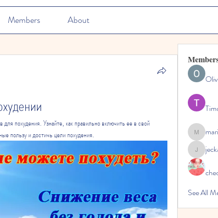
Members
About
Member
Oliv
охудении
Tim
для похудения. Узнайте, как правильно включить ее в свой 
mar
ные пользу и достичь цели похудения.
marioleo
jec
jeckadem
che
See All M