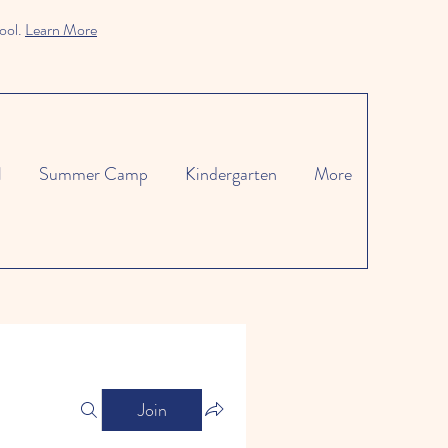
ool.
Learn More
l
Summer Camp
Kindergarten
More
Join