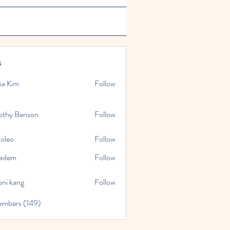
s
ia Kim
Follow
othy Benson
Follow
ioleo
Follow
kadem
Follow
oni kang
Follow
embers (149)