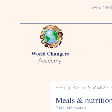
SAFETY FIRST 
World Changers
Academy
Home
Groups
Meals & nutr
Meals & nutritio
Public
·
149 members