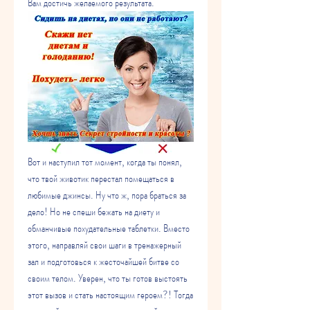
Вам достичь желаемого результата.
Вот и наступил тот момент, когда ты понял, 
что твой животик перестал помещаться в 
любимые джинсы. Ну что ж, пора браться за 
дело! Но не спеши бежать на диету и 
обманчивые похудательные таблетки. Вместо 
этого, направляй свои шаги в тренажерный 
зал и подготовься к жесточайшей битве со 
своим телом. Уверен, что ты готов выстоять 
этот вызов и стать настоящим героем?! Тогда 