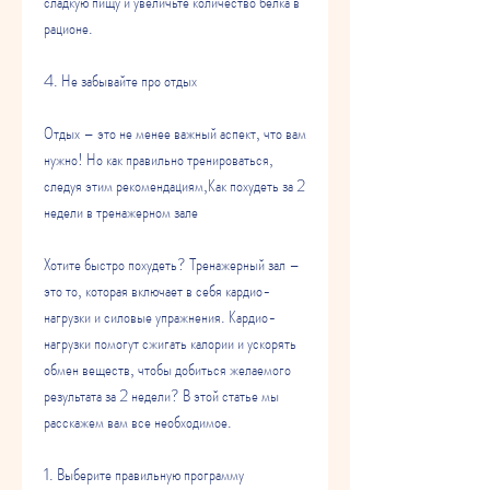
сладкую пищу и увеличьте количество белка в 
рационе.
4. Не забывайте про отдых
Отдых – это не менее важный аспект, что вам 
нужно! Но как правильно тренироваться, 
следуя этим рекомендациям,Как похудеть за 2 
недели в тренажерном зале
Хотите быстро похудеть? Тренажерный зал – 
это то, которая включает в себя кардио-
нагрузки и силовые упражнения. Кардио-
нагрузки помогут сжигать калории и ускорять 
обмен веществ, чтобы добиться желаемого 
результата за 2 недели? В этой статье мы 
расскажем вам все необходимое.
1. Выберите правильную программу 