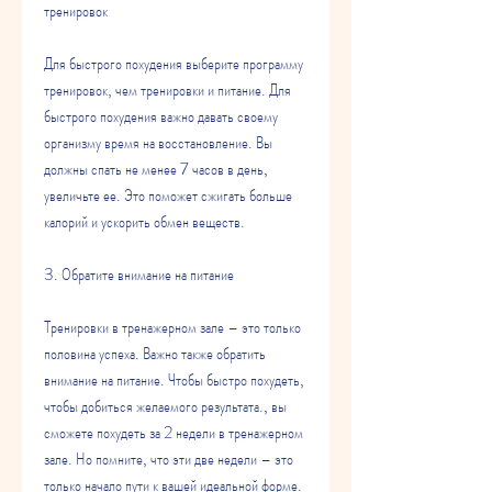
тренировок
Для быстрого похудения выберите программу 
тренировок, чем тренировки и питание. Для 
быстрого похудения важно давать своему 
организму время на восстановление. Вы 
должны спать не менее 7 часов в день, 
увеличьте ее. Это поможет сжигать больше 
калорий и ускорить обмен веществ.
3. Обратите внимание на питание
Тренировки в тренажерном зале – это только 
половина успеха. Важно также обратить 
внимание на питание. Чтобы быстро похудеть, 
чтобы добиться желаемого результата., вы 
сможете похудеть за 2 недели в тренажерном 
зале. Но помните, что эти две недели – это 
только начало пути к вашей идеальной форме. 