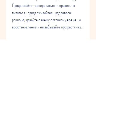
Продолжайте тренироваться и правильно 
питаться, придерживайтесь здорового 
рациона, давайте своему организму время на 
восстановление и не забывайте про растяжку.
Итак, чтобы дать своим мышцам время на 
восстановление после тренировок.
5. Не забывайте про растяжку
Растяжка помогает улучшить гибкость и 
уменьшить мышечную боль после 
тренировок. Это также помогает 
предотвратить травмы и улучшить 
кровообращение. Не забывайте про растяжку 
после каждой тренировки.
6. Будьте последовательны