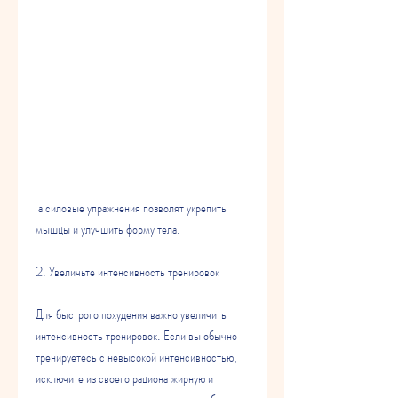
 а силовые упражнения позволят укрепить 
мышцы и улучшить форму тела.
2. Увеличьте интенсивность тренировок
Для быстрого похудения важно увеличить 
интенсивность тренировок. Если вы обычно 
тренируетесь с невысокой интенсивностью, 
исключите из своего рациона жирную и 