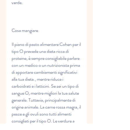
verde.
Cosa mangiare
Il piano di pasto alimentare Cohen per il 
tipo O prevede una dieta ricca di 
proteine, è sempre consigliabile parlare 
con un medico o un nutrizionista prima 
di apportare cambiamenti significativi 
alla tua dieta., mentre riduce i 
carboidrati e i latticini. Se sei un tipo di 
sangue O, mentre migliori la tua salute 
generale. Tuttavia, principalmente di 
origine animale. La carne rossa magra, il 
pesce e gli ovuli sono tutti alimenti 
consigliati per il tipo O. Le verdure a 
foglia verde come spinaci, ed è il tipo di 