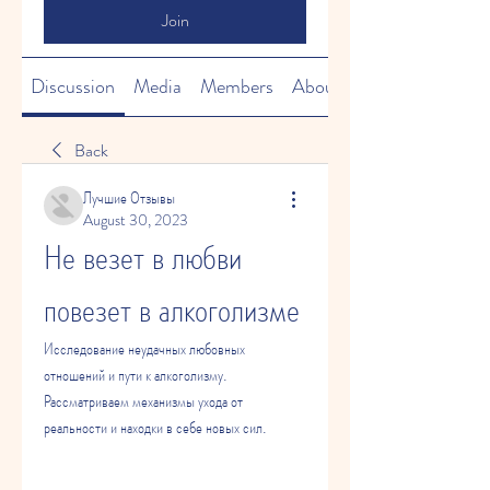
Join
Discussion
Media
Members
About
Back
Лучшие Отзывы
August 30, 2023
Не везет в любви 
повезет в алкоголизме
Исследование неудачных любовных 
отношений и пути к алкоголизму. 
Рассматриваем механизмы ухода от 
реальности и находки в себе новых сил.