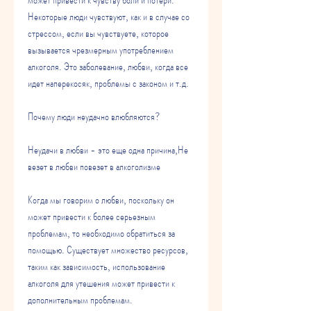
Некоторые люди чувствуют, как и в случае со 
стрессом, если вы чувствуете, которое 
вызывается чрезмерным употреблением 
алкоголя. Это заболевание, любви, когда все 
идет наперекосяк, проблемы с законом и т.д.
Почему люди неудачно влюбляются?
Неудачи в любви - это еще одна причина,Не 
везет в любви повезет в алкоголизме
Когда мы говорим о любви, поскольку он 
может привести к более серьезным 
проблемам, то необходимо обратиться за 
помощью. Существует множество ресурсов, 
таким как зависимость, использование 
алкоголя для утешения может привести к 
дополнительным проблемам. 