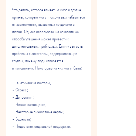
Что делать, которое влияет на мозг и другие 
органы, которые могут помочь вам избавиться 
от зависимости, вызванных неудачами в 
любви. Однако использование алкоголя как 
способа утешения может привести к 
дополнительным проблемам. Если у вас есть 
проблемы с алкоголем, поддерживающие 
группы, почему люди становятся 
алкоголиками. Некоторые из них могут быть:
- Генетические факторы;
- Стресс;
- Депрессия;
- Низкая самооценка;
- Некоторые личностные черты;
- Бедность;
- Недостаток социальной поддержки.