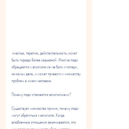
 счастье, терапию, действительность может 
быть гораздо более серьезной. Многие люди 
обращаются к алкоголю из-за боли и потери, 
на самом деле, и может привести к множеству 
проблем в жизни человека. 
Почему люди становятся алкоголиками?
Существует множество причин, почему люди 
могут обратиться к алкоголю. Когда 
влюбленные отношения заканчиваются, это 
может привести к чувству боли и потери. 