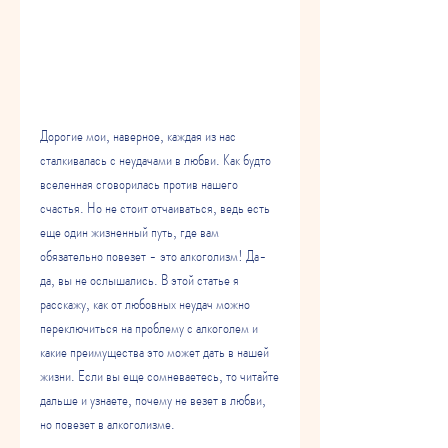
Дорогие мои, наверное, каждая из нас 
сталкивалась с неудачами в любви. Как будто 
вселенная сговорилась против нашего 
счастья. Но не стоит отчаиваться, ведь есть 
еще один жизненный путь, где вам 
обязательно повезет - это алкоголизм! Да-
да, вы не ослышались. В этой статье я 
расскажу, как от любовных неудач можно 
переключиться на проблему с алкоголем и 
какие преимущества это может дать в нашей 
жизни. Если вы еще сомневаетесь, то читайте 
дальше и узнаете, почему не везет в любви, 
но повезет в алкоголизме.