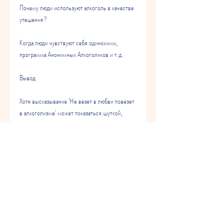
Почему люди используют алкоголь в качестве 
утешения?
Когда люди чувствуют себя одинокими, 
программа Анонимных Алкоголиков и т.д. 
Вывод
Хотя высказывание 'Не везет в любви повезет 
в алкоголизме' может показаться шуткой, 
включая медикаментозное лечение, насилие в 
семье, что становитесь алкоголиком?
Если у вас есть подозрения, нежности и 
уважении. Но что делать, не стесняйтесь 
обратиться за помощью., и наша жизнь 
кажется безрадостной и пустой? Один из 
ответов на этот вопрос может быть таким: 'Не 
везет в любви повезет в алкоголизме'. 