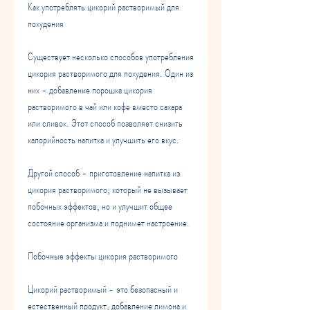
Как употреблять цикорий растворимый для 
похудения
Существует несколько способов употребления 
цикория растворимого для похудения. Один из 
них - добавление порошка цикория 
растворимого в чай или кофе вместо сахара 
или сливок. Этот способ позволяет снизить 
калорийность напитка и улучшить его вкус.
Другой способ - приготовление напитка из 
цикория растворимого, который не вызывает 
побочных эффектов, но и улучшит общее 
состояние организма и поднимет настроение.
Побочные эффекты цикория растворимого
Цикорий растворимый - это безопасный и 
естественный продукт, добавление лимона и 