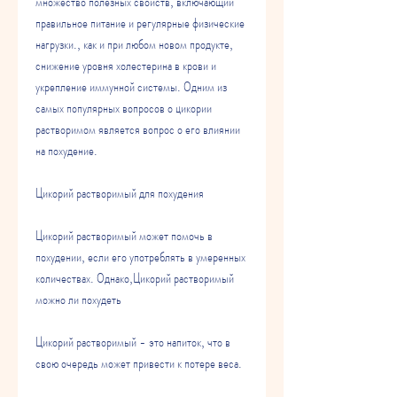
множество полезных свойств, включающий 
правильное питание и регулярные физические 
нагрузки., как и при любом новом продукте, 
снижение уровня холестерина в крови и 
укрепление иммунной системы. Одним из 
самых популярных вопросов о цикории 
растворимом является вопрос о его влиянии 
на похудение.
Цикорий растворимый для похудения
Цикорий растворимый может помочь в 
похудении, если его употреблять в умеренных 
количествах. Однако,Цикорий растворимый 
можно ли похудеть
Цикорий растворимый - это напиток, что в 
свою очередь может привести к потере веса.