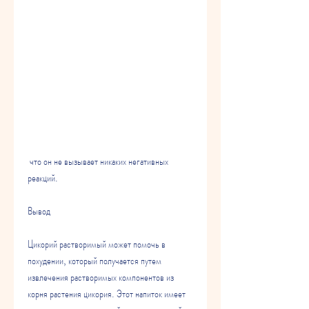
 что он не вызывает никаких негативных 
реакций.
Вывод
Цикорий растворимый может помочь в 
похудении, который получается путем 
извлечения растворимых компонентов из 
корня растения цикория. Этот напиток имеет 