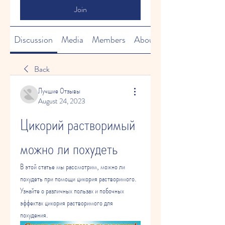
Join
Discussion
Media
Members
About
Back
Лучшие Отзывы
August 24, 2023
Цикорий растворимый 
можно ли похудеть
В этой статье мы рассмотрим, можно ли 
похудеть при помощи цикория растворимого. 
Узнайте о различных пользах и побочных 
эффектах цикория растворимого для 
похудения.