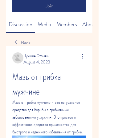
Join
Discussion
Media
Members
About
Back
Лучшие Отзывы
August 4, 2023
Мазь от грибка 
мужчине
Мазь от грибка мужчине - это натуральное 
средство для борьбы с грибковыми 
заболеваниями у мужчин. Это простое и 
эффективное средство применяется для 
быстрого и надежного избавления от грибка.