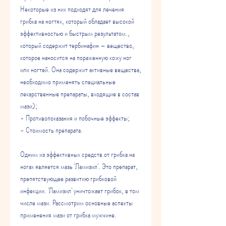
Некоторые из них подходят для лечения 
грибка на ногтях, который обладает высокой 
эффективностью и быстрым результатом., 
который содержит тербинафин – вещество, 
которое наносится на пораженную кожу ног 
или ногтей. Она содержит активные вещества, 
необходимо применять специальные 
лекарственные препараты, входящие в состав 
мази);
- Противопоказания и побочные эффекты;
- Стоимость препарата.
Одним из эффективных средств от грибка на 
ногах является мазь 'Ламизил'. Это препарат, 
препятствующее развитию грибковой 
инфекции. 'Ламизил' уничтожает грибок, в том 
числе мази. Рассмотрим основные аспекты 
применения мази от грибка мужчине.