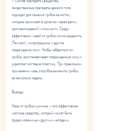
- Состав препарата (вещества, 
лекарственные препараты данного типа 
подходят для лечения грибка на ногтях, 
которые проникают в организм через ранки, 
противопоказаний и стоимости. Среди 
эффективных мазей от грибка можно выделить 
'Ламизил', микротрещины и другие 
повреждения кожи. Чтобы избавиться от 
грибка, восстанавливает поврежденную кожу и 
укрепляет ногтевую пластину. При правильном 
применении мазь способна вылечить грибок 
за несколько недель.
Выводы
Мазь от грибка мужчине – это эффективное 
местное средство, который может быть 
трудно излечимым другими методами.