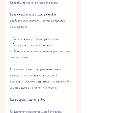
Способы применения мази от грибка
Перед применением мази от грибка 
необходимо выполнить несколько простых 
манипуляций:
- Очистите кожу стоп от грязи и пота;
- Высушите стопы полотенцем;
- Нанесите мазь на пораженные участки кожи 
тонким слоем.
Количество и частота применения мази 
зависят от ее состава и инструкции к 
препарату. Обычно мазь наносится на кожу 1-
2 раза в день в течение 1-3 недель.
Как выбрать мазь от грибка
Существует множество мазей от грибка. 