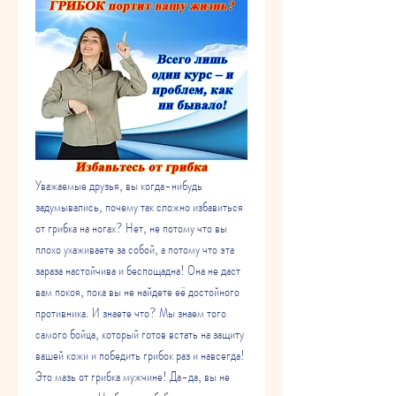
Уважаемые друзья, вы когда-нибудь 
задумывались, почему так сложно избавиться 
от грибка на ногах? Нет, не потому что вы 
плохо ухаживаете за собой, а потому что эта 
зараза настойчива и беспощадна! Она не даст 
вам покоя, пока вы не найдете её достойного 
противника. И знаете что? Мы знаем того 
самого бойца, который готов встать на защиту 
вашей кожи и победить грибок раз и навсегда! 
Это мазь от грибка мужчине! Да-да, вы не 