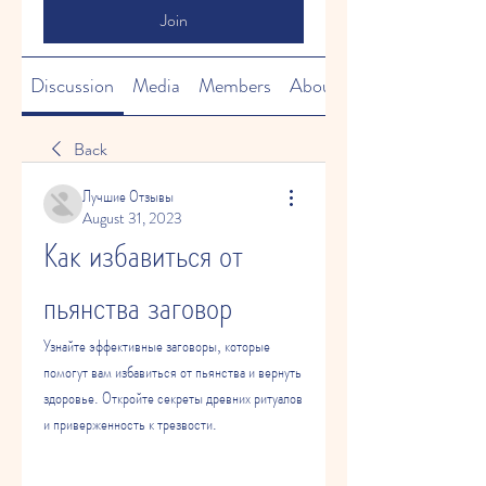
Join
Discussion
Media
Members
About
Back
Лучшие Отзывы
August 31, 2023
Как избавиться от 
пьянства заговор
Узнайте эффективные заговоры, которые 
помогут вам избавиться от пьянства и вернуть 
здоровье. Откройте секреты древних ритуалов 
и приверженность к трезвости.