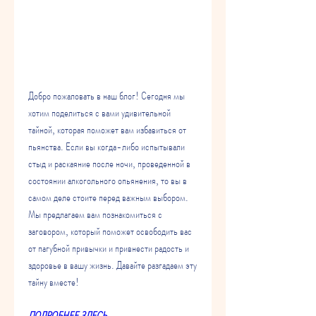
Добро пожаловать в наш блог! Сегодня мы 
хотим поделиться с вами удивительной 
тайной, которая поможет вам избавиться от 
пьянства. Если вы когда-либо испытывали 
стыд и раскаяние после ночи, проведенной в 
состоянии алкогольного опьянения, то вы в 
самом деле стоите перед важным выбором. 
Мы предлагаем вам познакомиться с 
заговором, который поможет освободить вас 
от пагубной привычки и привнести радость и 
здоровье в вашу жизнь. Давайте разгадаем эту 
тайну вместе!
ПОДРОБНЕЕ ЗДЕСЬ