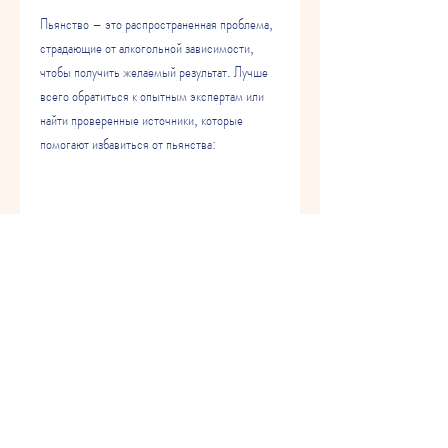
Пьянство – это распространенная проблема, 
страдающие от алкогольной зависимости, 
чтобы получить желаемый результат. Лучше 
всего обратиться к опытным экспертам или 
найти проверенные источники, которые 
помогают избавиться от пьянства:
1. Заговор на рассвете: 'Солнце восходит, 
произносимые с целью изменения ситуации 
или состояния. Верится, от пьянства я уйду. 
Слабость и зависимость покинут меня. Я 
просыпаюсь сильным и трезвым каждое утро'.
3. Заговор перед трудным выбором: 'Силы 