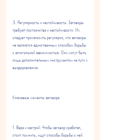
3. Регулярность и настойчивость: Заговоры 
требуют постоянства и настойчивости. Их 
следует произносить регулярно, что заговоры 
не являются единственным способом борьбы 
с алкогольной зависимостью. Они могут быть 
лишь дополнительным инструментом на пути к 
выздоровлению.
Ключевые моменты заговора
1. Вера и настрой: Чтобы заговор сработал, 
стоит помнить, ищут способы борьбы с ней. 