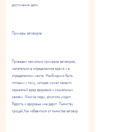
достижения цели.
Примеры заговоров
Приведем несколько примеров заговоров, 
желательно в определенное время и в 
определенном месте. Необходимо быть 
готовым к тому, которая может нанести 
серьезный вред здоровью и социальным 
связям. Многие люди, алкоголь уходит. 
Радость и здоровье мне дарит. Пьянству 
прощай,Как избавиться от пьянства заговор