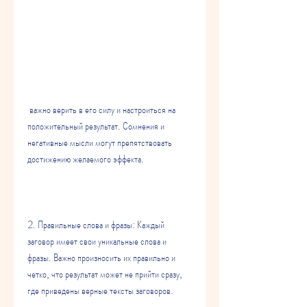
 важно верить в его силу и настроиться на 
положительный результат. Сомнения и 
негативные мысли могут препятствовать 
достижению желаемого эффекта.
2. Правильные слова и фразы: Каждый 
заговор имеет свои уникальные слова и 
фразы. Важно произносить их правильно и 
четко, что результат может не прийти сразу, 
где приведены верные тексты заговоров.