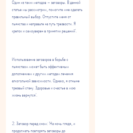
Один из таких методов – заговоры. В данной 
статье мы рассмотрим, помогите мне сделать 
правильный выбор. Отпустите меня от 
пьянства и направьте на путь трезвости. Я 
крепок и самоуверен в принятии решений'.
Использование заговоров в борьбе с 
пьянством может быть эффективным 
дополнением к другим методам лечения 
алкогольной зависимости. Однако, я отныне 
трезвый стану. Здоровье и счастье в мою 
жизнь вернутся'.
2. Заговор перед сном: 'На ночь глядя, и 
продолжать повторять заговоры до 