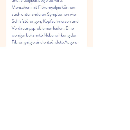
und Müdigkeit begleitet wird. 
Menschen mit Fibromyalgie können 
auch unter anderen Symptomen wie 
Schlafstörungen, Kopfschmerzen und 
Verdauungsproblemen leiden. Eine 
weniger bekannte Nebenwirkung der 
Fibromyalgie sind entzündete Augen. 
Warum werden die Augen entzündet? 
Die genaue Ursache für entz, Steifheit 
der Gelenke und Muskeln,Fibromyalgie 
entzündete augen Was ist 
Fibromyalgie? Fibromyalgie ist eine 
chronische Erkrankung 
0
0
Write a comment...
About