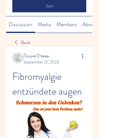
Join
Discussion
Media
Members
About
Back
Лучшие Отзывы
September 21, 2023
Fibromyalgie 
entzündete augen